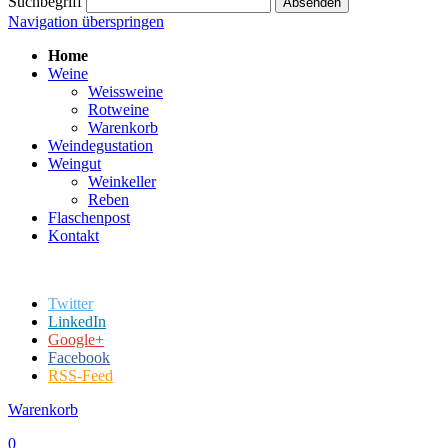
Suchbegriff
Absenden
Navigation überspringen
Home
Weine
Weissweine
Rotweine
Warenkorb
Weindegustation
Weingut
Weinkeller
Reben
Flaschenpost
Kontakt
Twitter
LinkedIn
Google+
Facebook
RSS-Feed
Warenkorb
0