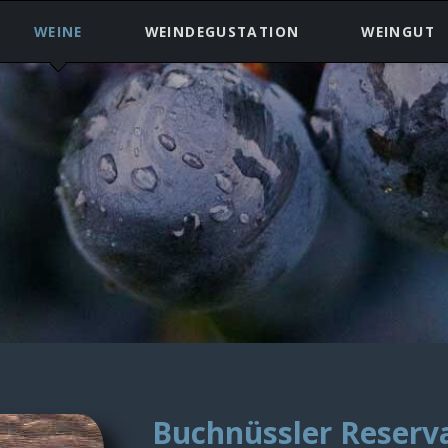
WEINE
WEINDEGUSTATION
WEINGUT
Weissweine
Weinkeller
Rotweine
Reben
Warenkorb
Buchnüssler Reserv